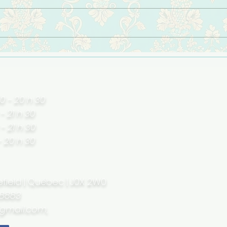
30 - 20 h 30
 - 21 h 30
 - 21 h 30
-
20 h 30
field | Québec | J0X 2W0
 8883
gmail.com
,