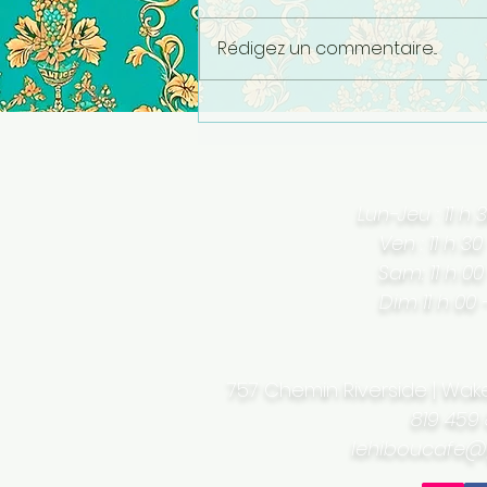
Rédigez un commentaire...
Lun-Jeu : 11 h 
Ven : 11 h 30
Sam: 11 h 00
Dim 11 h 00
757 Chemin Riverside | Wake
819 459
lehiboucafe@